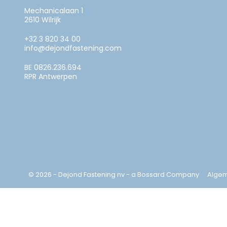
Mechanicalaan 1
2610 Wilrijk
+32 3 820 34 00
info@dejondfastening.com
BE 0826.236.694
RPR Antwerpen
© 2026 - Dejond Fastening nv - a Bossard Company
Alge