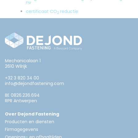
nv
certificaat CO
reductie
2
Mechanicalaan 1
2610 Wilrijk
+32 3 820 34 00
info@dejondfastening.com
BE 0826.236.694
RPR Antwerpen
Over Dejond Fastening
Producten en diensten
Firmagegevens
Openings- en afhaaltijden