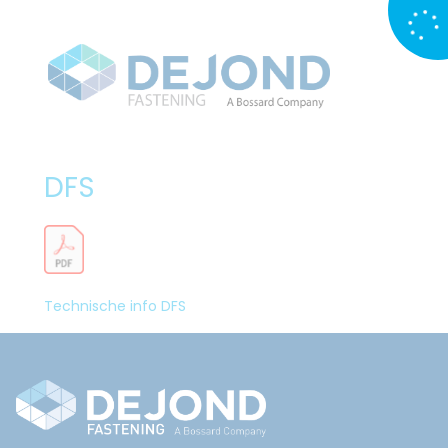
DFS
Technische info DFS