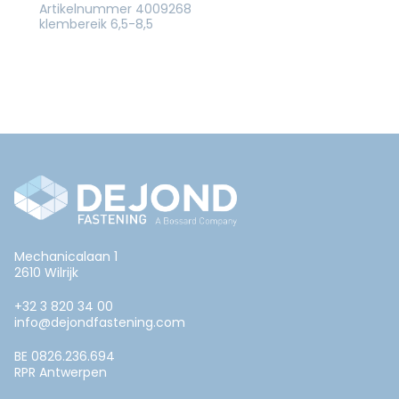
Artikelnummer 4009268
klembereik 6,5-8,5
Mechanicalaan 1
2610 Wilrijk
+32 3 820 34 00
info@dejondfastening.com
BE 0826.236.694
RPR Antwerpen