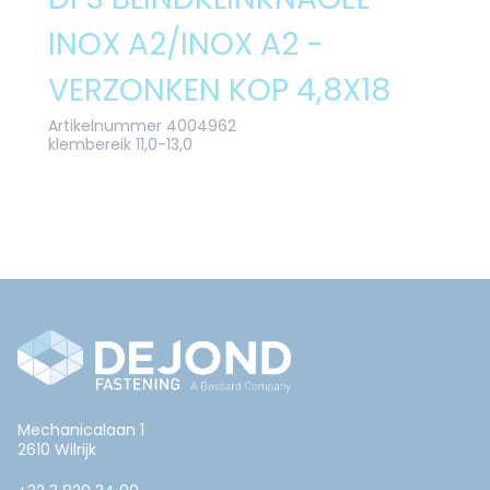
INOX A2/INOX A2 -
VERZONKEN KOP 4,8X18
Artikelnummer 4004962
klembereik 11,0-13,0
Mechanicalaan 1
2610 Wilrijk