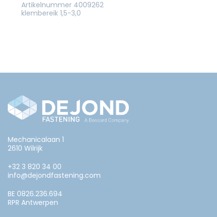
Artikelnummer 4009262
klembereik 1,5-3,0
Mechanicalaan 1
2610 Wilrijk
+32 3 820 34 00
info@dejondfastening.com
BE 0826.236.694
RPR Antwerpen