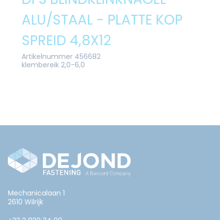
ALU/STAAL - PLATTE KOP
SPREID 4,8X12
Artikelnummer 456682
klembereik 2,0-6,0
Mechanicalaan 1
2610 Wilrijk