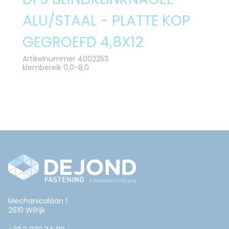
ALU/STAAL - PLATTE KOP
GEGROEFD 4,8X12
Artikelnummer 4002253
klembereik 0,0-8,0
Mechanicalaan 1
2610 Wilrijk