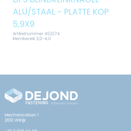
ALU/STAAL - PLATTE KOP
5,9X9
Artikelnummer 452274
klembereik 2,0-4,0
Mechanicalaan 1
2610 Wilrijk