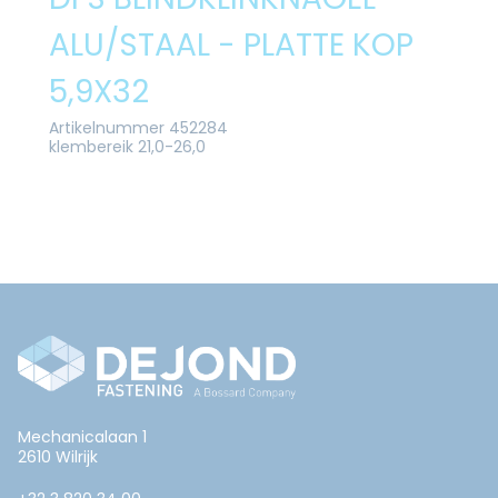
ALU/STAAL - PLATTE KOP
5,9X32
Artikelnummer 452284
klembereik 21,0-26,0
Mechanicalaan 1
2610 Wilrijk