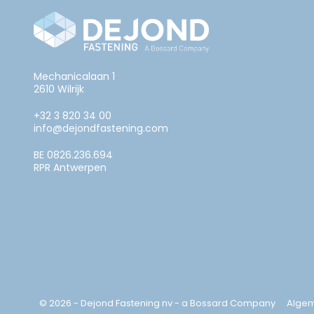
Mechanicalaan 1
2610 Wilrijk
+32 3 820 34 00
info@dejondfastening.com
BE 0826.236.694
RPR Antwerpen
© 2026 - Dejond Fastening nv - a Bossard Company
Alge