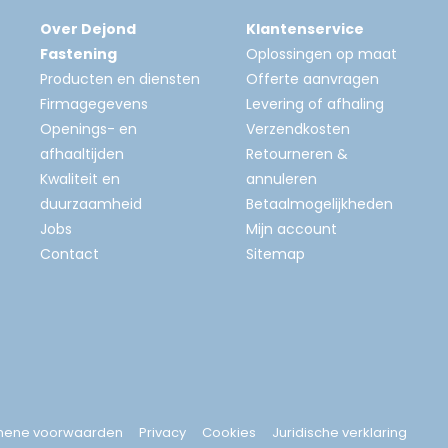
Over Dejond
Klantenservice
Fastening
Oplossingen op maat
Producten en diensten
Offerte aanvragen
Firmagegevens
Levering of afhaling
Openings- en
Verzendkosten
afhaaltijden
Retourneren &
Kwaliteit en
annuleren
duurzaamheid
Betaalmogelijkheden
Jobs
Mijn account
Contact
Sitemap
mene voorwaarden
Privacy
Cookies
Juridische verklaring