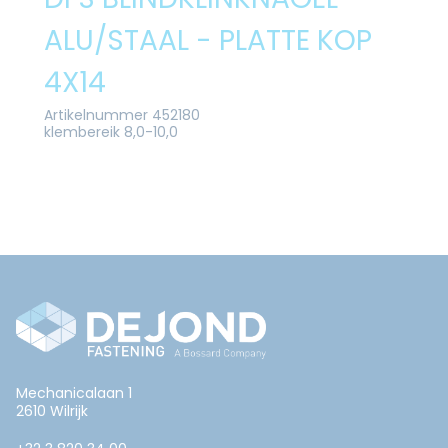
ALU/STAAL - PLATTE KOP
4X14
Artikelnummer 452180
klembereik 8,0-10,0
Mechanicalaan 1
2610 Wilrijk