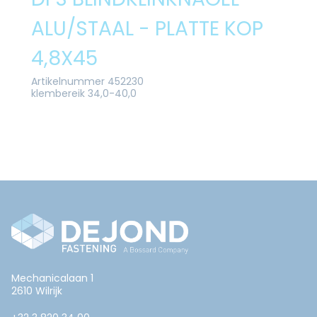
ALU/STAAL - PLATTE KOP
4,8X45
Artikelnummer 452230
klembereik 34,0-40,0
Mechanicalaan 1
2610 Wilrijk