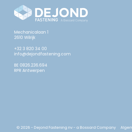
Mechanicalaan 1
2610 Wilrijk
+32 3 820 34 00
info@dejondfastening.com
BE 0826.236.694
RPR Antwerpen
© 2026 - Dejond Fastening nv - a Bossard Company
Alge