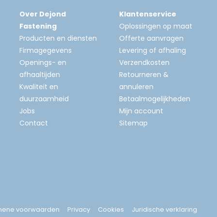
Over Dejond
Klantenservice
Fastening
Oplossingen op maat
Producten en diensten
Offerte aanvragen
Firmagegevens
Levering of afhaling
Openings- en
Verzendkosten
afhaaltijden
Retourneren &
Kwaliteit en
annuleren
duurzaamheid
Betaalmogelijkheden
Jobs
Mijn account
Contact
Sitemap
mene voorwaarden
Privacy
Cookies
Juridische verklaring