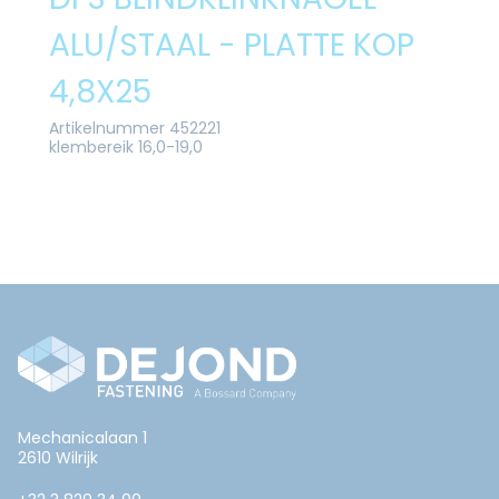
ALU/STAAL - PLATTE KOP
4,8X25
Artikelnummer 452221
klembereik 16,0-19,0
Mechanicalaan 1
2610 Wilrijk