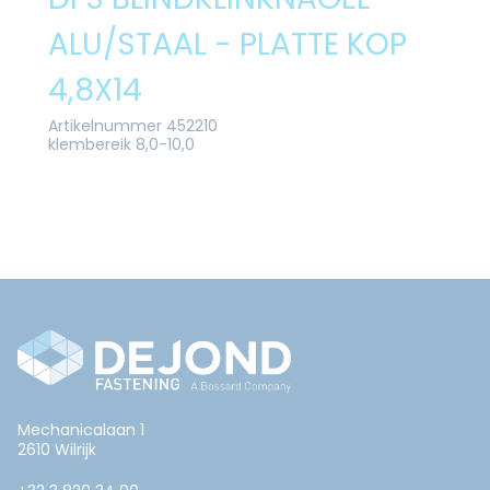
ALU/STAAL - PLATTE KOP
4,8X14
Artikelnummer 452210
klembereik 8,0-10,0
Mechanicalaan 1
2610 Wilrijk