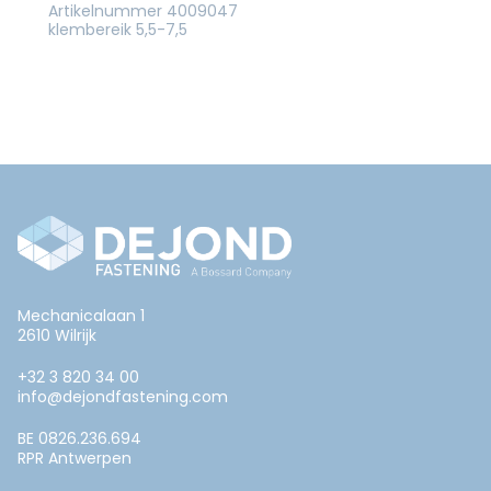
Artikelnummer 4009047
klembereik 5,5-7,5
Mechanicalaan 1
2610 Wilrijk
+32 3 820 34 00
info@dejondfastening.com
BE 0826.236.694
RPR Antwerpen