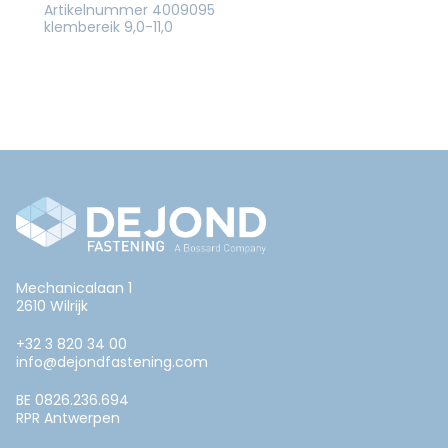
Artikelnummer 4009095
klembereik 9,0-11,0
Mechanicalaan 1
2610 Wilrijk
+32 3 820 34 00
info@dejondfastening.com
BE 0826.236.694
RPR Antwerpen