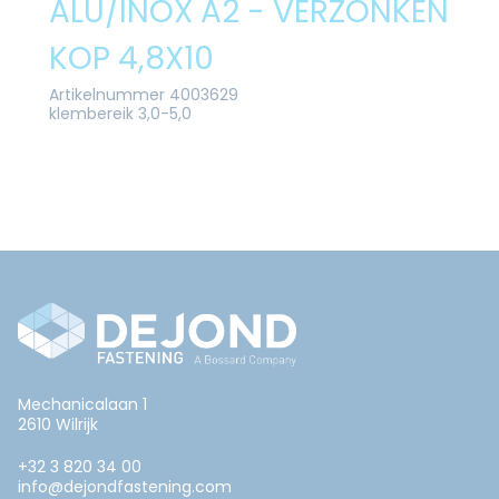
ALU/INOX A2 - VERZONKEN
KOP 4,8X10
Artikelnummer 4003629
klembereik 3,0-5,0
Mechanicalaan 1
2610 Wilrijk
+32 3 820 34 00
info@dejondfastening.com