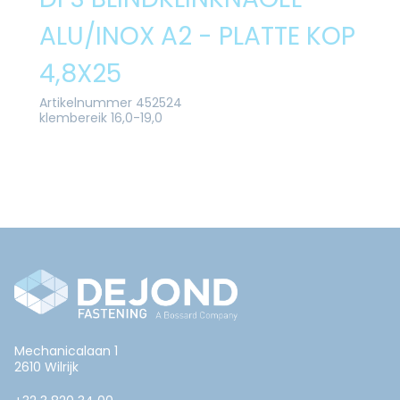
ALU/INOX A2 - PLATTE KOP
4,8X25
Artikelnummer 452524
klembereik 16,0-19,0
Mechanicalaan 1
2610 Wilrijk