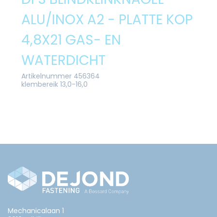
ALU/INOX A2 - PLATTE KOP
4,8X21 GAS- EN
WATERDICHT
Artikelnummer 456364
klembereik 13,0-16,0
Mechanicalaan 1