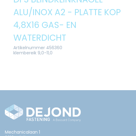
ALU/INOX A2 - PLATTE KOP
4,8X16 GAS- EN
WATERDICHT
Artikelnummer 456360
klembereik 9,0-11,0
Mechanicalaan 1