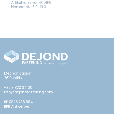
Artikelnummer 4009191
klembereik 15,0-19,0
Mechanicalaan 1
2610 Wilrijk
+32 3 820 34 00
info@dejondfastening.com
BE 0826.236.694
RPR Antwerpen