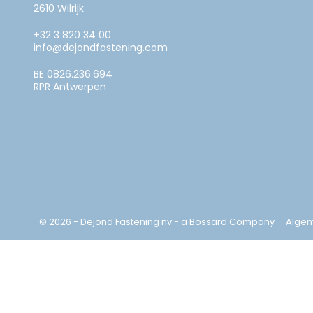
2610 Wilrijk
+32 3 820 34 00
info@dejondfastening.com
BE 0826.236.694
RPR Antwerpen
© 2026 - Dejond Fastening nv - a Bossard Company
Alge