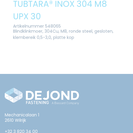
TUBTARA® INOX 304 M8
UPX 30
Artikelnummer 548065
Blindklinkmoer, 304Cu, M8, ronde steel, gesloten,
klembereik 0,5-3,0, platte kop
Mechanicalaan 1
2610 Wilrijk
+32 3 820 34 00