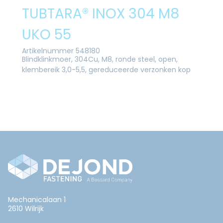
TUBTARA® INOX 304 M8
UKO 55
Artikelnummer 548180
Blindklinkmoer, 304Cu, M8, ronde steel, open,
klembereik 3,0-5,5, gereduceerde verzonken kop
Mechanicalaan 1
2610 Wilrijk