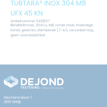
TUBTARA® INOX 304 M8
UFX 45 KN
Artikelnummer 5481507
Blindklinkmoer, 304Cu, M8, ronde steel, inwendige
kartel, gesloten, klembereik 1,7-4,5, verzonken kop,
geen voorraadartikel
Mechanicalaan 1
2610 Wilrijk