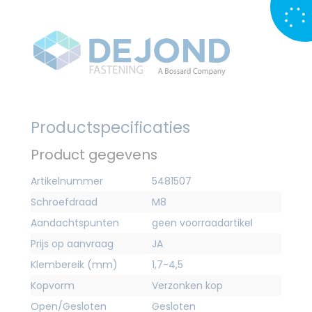
Productspecificaties
Product gegevens
Artikelnummer
5481507
Schroefdraad
M8
Aandachtspunten
geen voorraadartikel
Prijs op aanvraag
JA
Klembereik (mm)
1,7-4,5
Kopvorm
Verzonken kop
Open/Gesloten
Gesloten