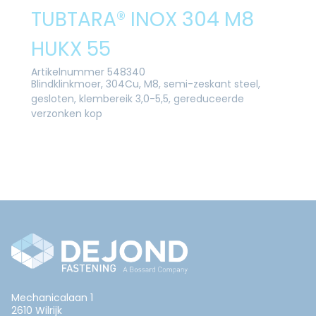
TUBTARA® INOX 304 M8
HUKX 55
Artikelnummer 548340
Blindklinkmoer, 304Cu, M8, semi-zeskant steel,
gesloten, klembereik 3,0-5,5, gereduceerde
verzonken kop
Mechanicalaan 1
2610 Wilrijk