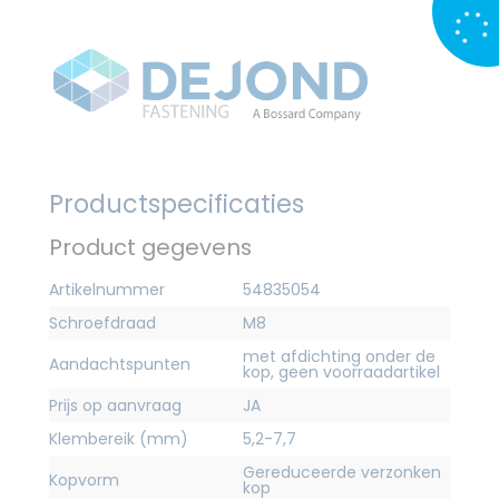
Productspecificaties
Product gegevens
Artikelnummer
54835054
Schroefdraad
M8
met afdichting onder de
Aandachtspunten
kop, geen voorraadartikel
Prijs op aanvraag
JA
Klembereik (mm)
5,2-7,7
Gereduceerde verzonken
Kopvorm
kop