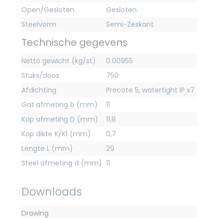
Open/Gesloten
Gesloten
Steelvorm
Semi-Zeskant
Technische gegevens
Netto gewicht (kg/st)
0.00955
Stuks/doos
750
Afdichting
Precote 5, watertight IP x7
Gat afmeting b (mm)
11
Kop afmeting D (mm)
11,8
Kop dikte K/K1 (mm)
0,7
Lengte L (mm)
29
Steel afmeting d (mm)
11
Downloads
Drawing