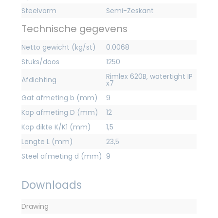
Steelvorm
Semi-Zeskant
Technische gegevens
Netto gewicht (kg/st)
0.0068
Stuks/doos
1250
Rimlex 620B, watertight IP
Afdichting
x7
Gat afmeting b (mm)
9
Kop afmeting D (mm)
12
Kop dikte K/K1 (mm)
1,5
Lengte L (mm)
23,5
Steel afmeting d (mm)
9
Downloads
Drawing