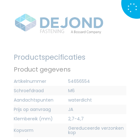
Productspecificaties
Product gegevens
Artikelnummer
54656554
Schroefdraad
M6
Aandachtspunten
waterdicht
Prijs op aanvraag
JA
Klembereik (mm)
2,7-4,7
Gereduceerde verzonken
Kopvorm
kop