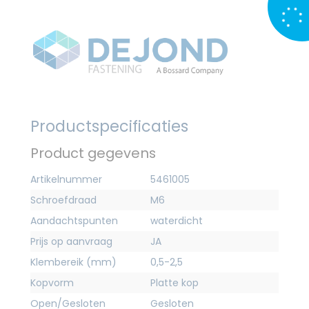
Productspecificaties
Product gegevens
Artikelnummer
5461005
Schroefdraad
M6
Aandachtspunten
waterdicht
Prijs op aanvraag
JA
Klembereik (mm)
0,5-2,5
Kopvorm
Platte kop
Open/Gesloten
Gesloten