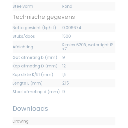
Steelvorm
Rond
Technische gegevens
Netto gewicht (kg/st)
0.006674
Stuks/doos
1500
Rimlex 620B, watertight IP
Afdichting
x7
Gat afmeting b (mm)
9
Kop afmeting D (mm)
12
Kop dikte K/K1 (mm)
1,5
Lengte L (mm)
21,5
Steel afmeting d (mm)
9
Downloads
Drawing