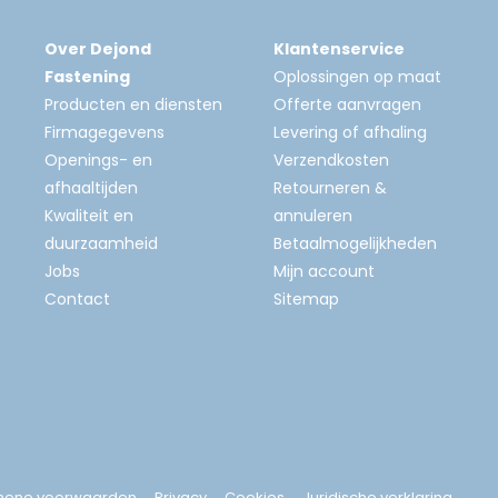
Over Dejond
Klantenservice
Fastening
Oplossingen op maat
Producten en diensten
Offerte aanvragen
Firmagegevens
Levering of afhaling
Openings- en
Verzendkosten
afhaaltijden
Retourneren &
Kwaliteit en
annuleren
duurzaamheid
Betaalmogelijkheden
Jobs
Mijn account
Contact
Sitemap
mene voorwaarden
Privacy
Cookies
Juridische verklaring