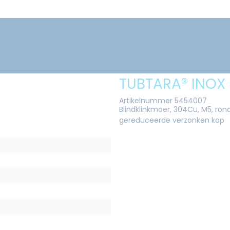
TUBTARA® INOX
Artikelnummer 5454007
Blindklinkmoer, 304Cu, M5, rond
gereduceerde verzonken kop