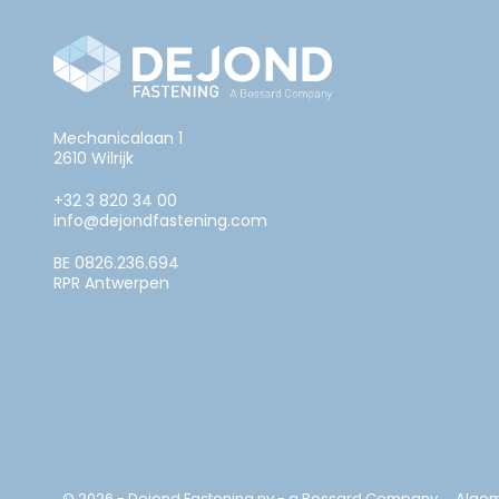
Mechanicalaan 1
2610 Wilrijk
+32 3 820 34 00
info@dejondfastening.com
BE 0826.236.694
RPR Antwerpen
© 2026 - Dejond Fastening nv - a Bossard Company
Alge