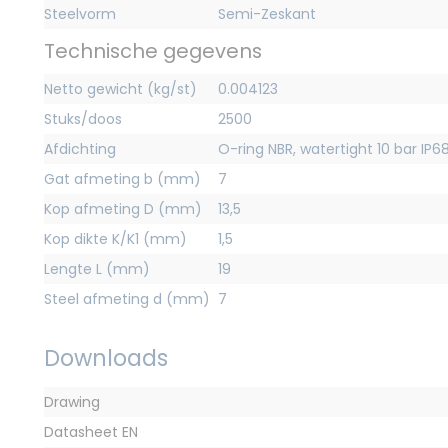
Steelvorm
Semi-Zeskant
Technische gegevens
Netto gewicht (kg/st)
0.004123
Stuks/doos
2500
Afdichting
O-ring NBR, watertight 10 bar IP6
Gat afmeting b (mm)
7
Kop afmeting D (mm)
13,5
Kop dikte K/K1 (mm)
1,5
Lengte L (mm)
19
Steel afmeting d (mm)
7
Downloads
Drawing
Datasheet EN