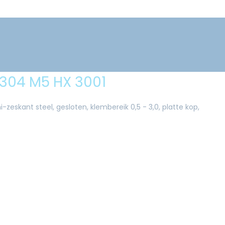
304 M5 HX 3001
-zeskant steel, gesloten, klembereik 0,5 - 3,0, platte kop,