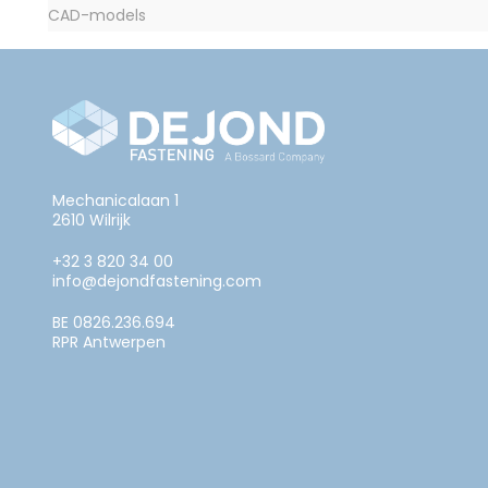
CAD-models
Mechanicalaan 1
2610 Wilrijk
+32 3 820 34 00
info@dejondfastening.com
BE 0826.236.694
RPR Antwerpen