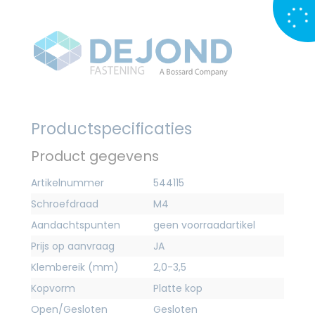
Productspecificaties
Product gegevens
Artikelnummer
544115
Schroefdraad
M4
Aandachtspunten
geen voorraadartikel
Prijs op aanvraag
JA
Klembereik (mm)
2,0-3,5
Kopvorm
Platte kop
Open/Gesloten
Gesloten