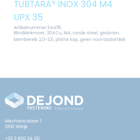
TUBTARA® INOX 304 M4
UPX 35
Artikelnummer 544115
Blindklinkmoer, 304Cu, M4, ronde steel, gesloten,
klembereik 2,0-3,5, platte kop, geen voorraadartikel
Mechanicalaan 1
2610 Wilrijk
+32 3 820 34 00