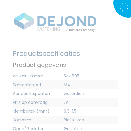
Productspecificaties
Product gegevens
Artikelnummer
5441105
Schroefdraad
M4
Aandachtspunten
waterdicht
Prijs op aanvraag
JA
Klembereik (mm)
0,5-1,5
Kopvorm
Platte kop
Open/Gesloten
Gesloten