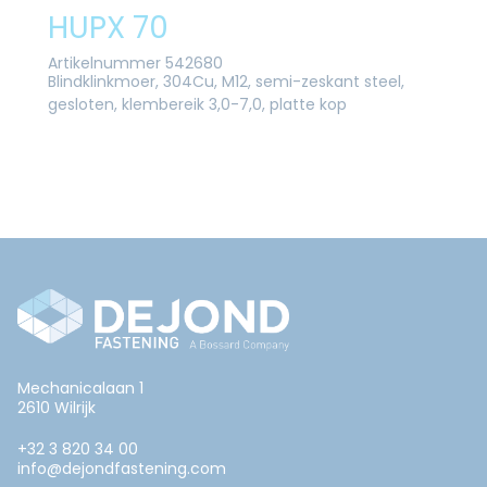
HUPX 70
Artikelnummer 542680
Blindklinkmoer, 304Cu, M12, semi-zeskant steel,
gesloten, klembereik 3,0-7,0, platte kop
Mechanicalaan 1
2610 Wilrijk
+32 3 820 34 00
info@dejondfastening.com