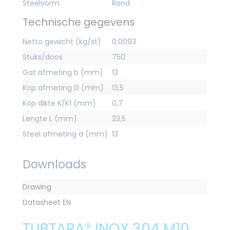
Steelvorm
Rond
Technische gegevens
Netto gewicht (kg/st)
0.0093
Stuks/doos
750
Gat afmeting b (mm)
13
Kop afmeting D (mm)
13,5
Kop dikte K/K1 (mm)
0,7
Lengte L (mm)
23,5
Steel afmeting d (mm)
13
Downloads
Drawing
Datasheet EN
TUBTARA® INOX 304 M10