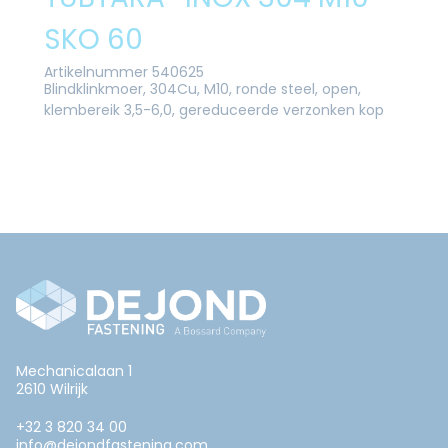
SKO 60
Artikelnummer 540625
Blindklinkmoer, 304Cu, M10, ronde steel, open,
klembereik 3,5-6,0, gereduceerde verzonken kop
Mechanicalaan 1
2610 Wilrijk
+32 3 820 34 00
info@dejondfastening.com