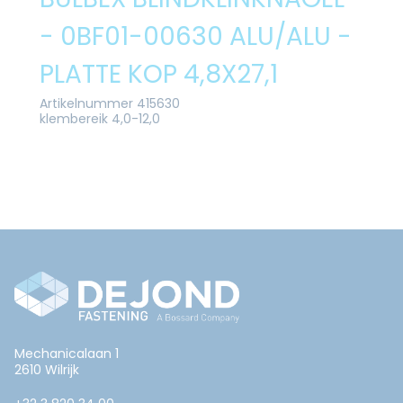
- 0BF01-00630 ALU/ALU -
PLATTE KOP 4,8X27,1
Artikelnummer 415630
klembereik 4,0-12,0
Mechanicalaan 1
2610 Wilrijk