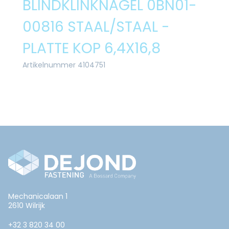
BLINDKLINKNAGEL 0BN01-
00816 STAAL/STAAL -
PLATTE KOP 6,4X16,8
Artikelnummer 4104751
Mechanicalaan 1
2610 Wilrijk
+32 3 820 34 00