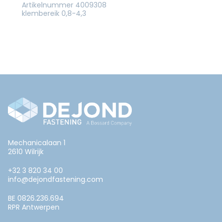
Artikelnummer 4009308
klembereik 0,8-4,3
Mechanicalaan 1
2610 Wilrijk
+32 3 820 34 00
info@dejondfastening.com
BE 0826.236.694
RPR Antwerpen