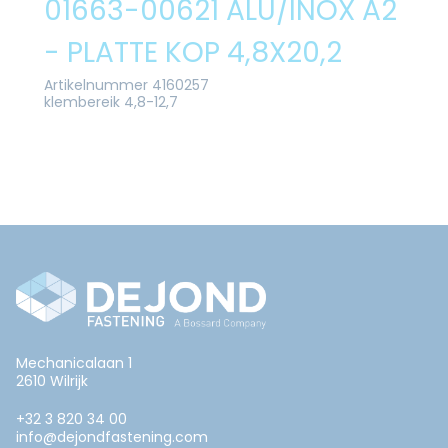
01663-00621 ALU/INOX A2
- PLATTE KOP 4,8X20,2
Artikelnummer 4160257
klembereik 4,8-12,7
Mechanicalaan 1
2610 Wilrijk
+32 3 820 34 00
info@dejondfastening.com