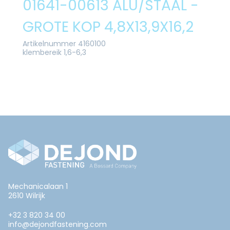
01641-00613 ALU/STAAL -
GROTE KOP 4,8X13,9X16,2
Artikelnummer 4160100
klembereik 1,6-6,3
Mechanicalaan 1
2610 Wilrijk
+32 3 820 34 00
info@dejondfastening.com