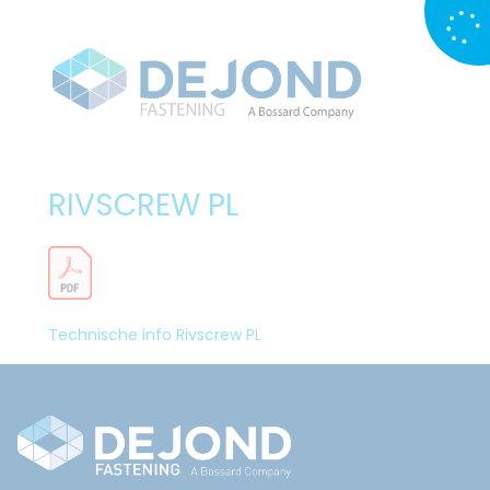
RIVSCREW PL
Technische info Rivscrew PL