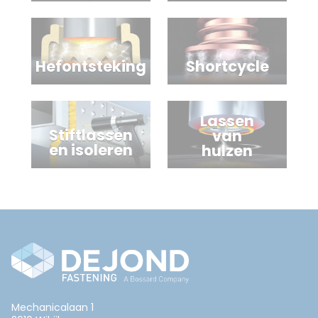
Hefontsteking
Shortcycle
Lassen
Stiftlassen
van
en isoleren
hulzen
Mechanicalaan 1