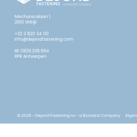
Mechanicalaan 1
2610 Wilrijk
+32 3 820 34 00
info@dejondfastening.com
BE 0826.236.694
RPR Antwerpen
© 2026 - Dejond Fastening nv - a Bossard Company
Alge