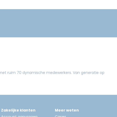
e met ruim 70 dynamische medewerkers. Van generatie op
Zakelijke klanten
Meer weten
Account aanvragen
Cases