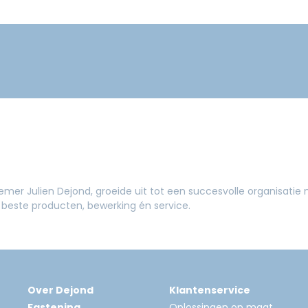
mer Julien Dejond, groeide uit tot een succesvolle organisati
beste producten, bewerking én service.
Over Dejond
Klantenservice
Fastening
Oplossingen op maat