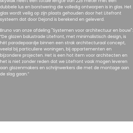
skywalk heeft een totale lengte van 225 meter met een
dubbele lus en borstwering die volledig ontworpen is in glas. Het
glas wordt veilig op zijn plaats gehouden door het Litefront
systeem dat door Dejond is berekend en geleverd.
Bruno van onze afdeling "Systemen voor architectuur en bouw":
“De glazen balustrade Litefront, met minimalistisch design, is
hét paradepaardje binnen een strak architecturaal concept,
veelal bij particuliere woningen, bij appartementen en
bijzondere projecten. Het is een hot item voor architecten en
het is niet zonder reden dat we Litefront vaak mogen leveren
aan glazenmakers en schrijnwerkers die met de montage aan
de slag gaan.”