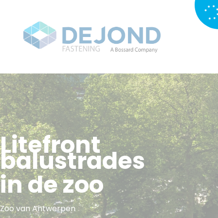
Litefront
balustrades
in de zoo
Zoo van Antwerpen