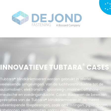
®
INNOVATIEVE TUBTARA
CASES
Tubtara® blindklinkmoeren worden gebruikt in allerlei
veeleisende omgevingen. Van de luchtvaartindustrie tot de
automobiel-, elektronica-, spoorweg-, marine-, offshore-,
medische en voedingsindustrie. Cases illustreren de bewezen
prestaties van de Tubtara® blindklinkmoeren in de meest
uiteenlopende toepassingen, zoals omkastingen, pijpleidingen,
kabelgoten, nivelleerpoten, raam- en deurprofielen, rails,