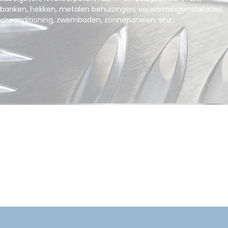
banken, hekken, metalen behuizingen, verwarmingsinstallaties,
airconditioning, zwembaden, zonnepanelen, enz.